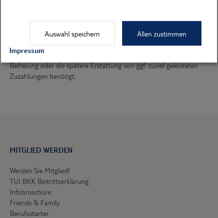
Erreichen Versicherte bereits während des Kalenderjahres die
Belastungsgrenze von zwei Prozent (für chronisch Kranke ein
Prozent), ist für den Rest des Jahres eine Befreiung möglich.
Auswahl speichern
Allen zustimmen
Bitte achten Sie darauf, dass alle Zuzahlungen quittiert werden.
Impressum
Die Quittungen werden für die Entscheidung über eine eventuelle
Befreiung oder die spätere Erstattung von ggf. zuviel geleisteten
Zuzahlungen benötigt.
MITGLIED WERDEN
Werden Sie Mitglied!
TUI BKK Beitrittserklärung
Infobroschüre
Friends & Family
Berufsstarter