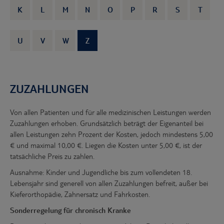
K
L
M
N
O
P
R
S
T
U
V
W
Z
ZUZAHLUNGEN
Von allen Patienten und für alle medizinischen Leistungen werden
Zuzahlungen erhoben. Grundsätzlich beträgt der Eigenanteil bei
allen Leistungen zehn Prozent der Kosten, jedoch mindestens 5,00
€ und maximal 10,00 €. Liegen die Kosten unter 5,00 €, ist der
tatsächliche Preis zu zahlen.
Ausnahme: Kinder und Jugendliche bis zum vollendeten 18.
Lebensjahr sind generell von allen Zuzahlungen befreit, außer bei
Kieferorthopädie, Zahnersatz und Fahrkosten.
Sonderregelung für chronisch Kranke