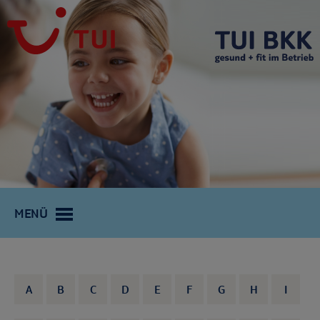
MENÜ
A
B
C
D
E
F
G
H
I