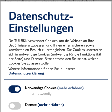
Personen, die seit mindestens einem Jahr in Dauerbehandlung
(mindestens eine ärztliche Behandlung pro Quartal) sind, und
Datenschutz-
eines der folgenden Merkmale erfüllen, müssen nur geringere
Zuzahlungen leisten:
Einstellungen
Pflegebedürftigkeit ab Pflegegrad 3 (nach einem Jahr wird
Dauerbehandlung unterstellt) oder
Grad der Behinderung von mindestens 60 % oder
Die TUI BKK verwendet Cookies, um die Website an Ihre
Erwerbsminderung von mindestens 60 % oder
Bedürfnisse anzupassen und Ihnen einen sicheren sowie
Kontinuierliche medizinische Versorgung zur Vermeidung der
komfortablen Besuch zu ermöglichen. Die Cookies unterteilen
Verminderung der Lebenserwartung bzw. lebensbedrohliche
sich in notwendige Cookies (notwendig für die Funktionalität
der Seite) und Dienste. Bitte entscheiden Sie selbst, welche
Verschlimmerung nach Bewertung des Arztes.
Cookies Sie zulassen wollen.
Befreiung von Zuzahlungen (Belastungsgrenzen)
Weitere Informationen finden Sie in unserer
Datenschutzerklärung
.
Die zumutbare Eigenbelastung eines BKK-Versicherten bzw. seiner
Familie ist auf höchstens zwei Prozent der jährlichen
Bruttoeinnahmen zum Lebensunterhalt begrenzt. Für chronisch
Notwendige Cookies
(mehr erfahren)
Kranke gilt eine Grenze von ein Prozent. Zur Ermittlung dieses
Immer notwendig
Grenzbetrages ist das Jahreseinkommen maßgebend. Ist ein
Familieneinkommen anzurechnen, werden „Familienabschläge“
Dienste
(mehr erfahren)
abgezogen.