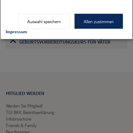
ZUSÄTZLICHE LEISTUNGEN VON HEBAMMEN –
HEBAMMENRUFPAUSCHALE
Auswahl speichern
Allen zustimmen
Impressum
GEBURTSVORBEREITUNGSKURS FÜR VÄTER
MITGLIED WERDEN
Werden Sie Mitglied!
TUI BKK Beitrittserklärung
Infobroschüre
Friends & Family
Berufsstarter