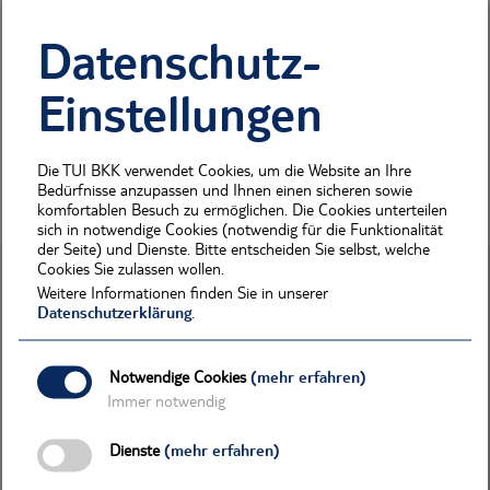
K
L
M
N
O
P
R
S
T
Datenschutz-
U
V
W
Z
Einstellungen
CHECKUP
Die TUI BKK verwendet Cookies, um die Website an Ihre
Bedürfnisse anzupassen und Ihnen einen sicheren sowie
komfortablen Besuch zu ermöglichen. Die Cookies unterteilen
sich in notwendige Cookies (notwendig für die Funktionalität
der Seite) und Dienste. Bitte entscheiden Sie selbst, welche
Cookies Sie zulassen wollen.
Weitere Informationen finden Sie in unserer
Datenschutzerklärung
.
MITGLIED WERDEN
Werden Sie Mitglied!
Notwendige Cookies
(mehr erfahren)
TUI BKK Beitrittserklärung
Immer notwendig
Infobroschüre
Friends & Family
Dienste
(mehr erfahren)
Berufsstarter