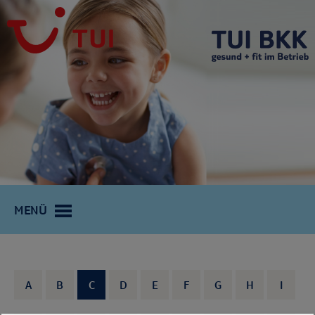
MENÜ
A
B
C
D
E
F
G
H
I