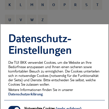
K
L
M
N
O
P
R
S
T
U
V
W
Z
Datenschutz-
HAUTKREBS
Einstellungen
Zum Hautkrebsscreening
für junge Leute zwischen 15 und 34
Jahren
Die TUI BKK verwendet Cookies, um die Website an Ihre
Bedürfnisse anzupassen und Ihnen einen sicheren sowie
Ab dem 35. Lebensjahr können unsere Versicherten alle zwei Jahre
komfortablen Besuch zu ermöglichen. Die Cookies unterteilen
ein Hautkrebsscreening durchführen lassen. Durch die frühzeitige
sich in notwendige Cookies (notwendig für die Funktionalität
Erkennung von Hautveränderungen kann Hautkrebs frühzeitig
der Seite) und Dienste. Bitte entscheiden Sie selbst, welche
behandelt und die Behandlungschancen verbessert werden.
Cookies Sie zulassen wollen.
Weitere Informationen finden Sie in unserer
Datenschutzerklärung
.
Notwendige Cookies
(mehr erfahren)