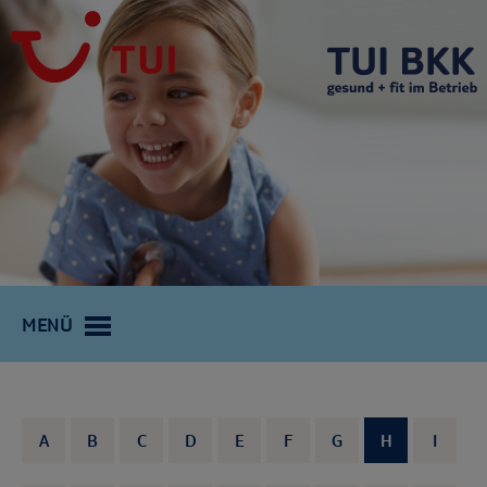
MENÜ
A
B
C
D
E
F
G
H
I