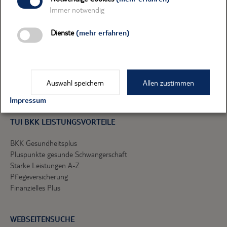
Immer notwendig
MITGLIED WERDEN
Dienste
(mehr erfahren)
Werden Sie Mitglied!
TUI BKK Beitrittserklärung
Infobroschüre
Friends & Family
Auswahl speichern
Allen zustimmen
Berufsstarter
Impressum
TUI BKK LEISTUNGSVORTEILE
BKK Gesundheitsplus
Pluspunkte gesunde Schwangerschaft
Starke Leistungen A-Z
Pflegeversicherung
Finanzielles Plus
WEBSEITENSUCHE